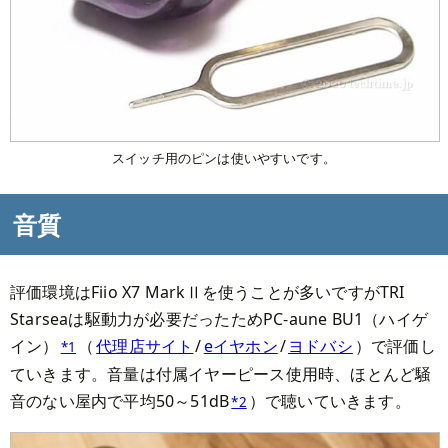
スイッチ用のピンは使いやすいです。
音質
評価環境はFiio X7 MarkⅡを使うことが多いですがTRI
Starseaは駆動力が必要だったためPC-aune BU1（ハイゲ
イン）
（
代理店サイト
/
eイヤホン
/
ヨドバシ
）で評価し
*1
ていきます。音量は付属イヤーピース使用時、ほとんど騒
音のない屋内で平均50～51dB
）で聴いていきます。
*2