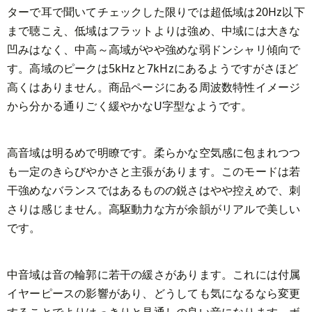
ターで耳で聞いてチェックした限りでは超低域は20Hz以下
まで聴こえ、低域はフラットよりは強め、中域には大きな
凹みはなく、中高～高域がやや強めな弱ドンシャリ傾向で
す。高域のピークは5kHzと7kHzにあるようですがさほど
高くはありません。商品ページにある周波数特性イメージ
から分かる通りごく緩やかなU字型なようです。
高音域は明るめで明瞭です。柔らかな空気感に包まれつつ
も一定のきらびやかさと主張があります。このモードは若
干強めなバランスではあるものの鋭さはやや控えめで、刺
さりは感じません。高駆動力な方が余韻がリアルで美しい
です。
中音域は音の輪郭に若干の緩さがあります。これには付属
イヤーピースの影響があり、どうしても気になるなら変更