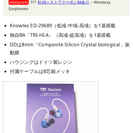
Aliexpress
7/7
$129＋ストアクーポン$4あり
– Wooeasy
Earphones
Knowles ED-29689（低域-中域-高域）を1基搭載
独自BA「TRI-HI-A」（高域-超高域）を1基搭載
DDは8mm「Composite Silicon Crystal biological」振
動膜
ハウジングはドイツ製レジン
付属ケーブルは8芯銀メッキ