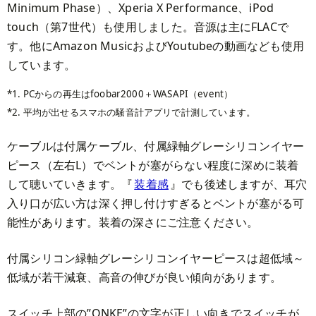
Minimum Phase）、Xperia X Performance、iPod
touch（第7世代）も使用しました。音源は主にFLACで
す。他にAmazon MusicおよびYoutubeの動画なども使用
しています。
1. PCからの再生はfoobar2000＋WASAPI（event）
2. 平均が出せるスマホの騒音計アプリで計測しています。
ケーブルは付属ケーブル、付属緑軸グレーシリコンイヤー
ピース（左右L）でベントが塞がらない程度に深めに装着
して聴いていきます。『
装着感
』でも後述しますが、耳穴
入り口が広い方は深く押し付けすぎるとベントが塞がる可
能性があります。装着の深さにご注意ください。
付属シリコン緑軸グレーシリコンイヤーピースは超低域～
低域が若干減衰、高音の伸びが良い傾向があります。
スイッチ上部の”ONKE”の文字が正しい向きでスイッチが