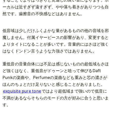
することでよりはっきりと見通しの良い音になります。ボ
ーカルは近すぎず遠すぎず、やや落ち着きがありつつも自
然です。歯擦音の不快感などはありません。
低音域は少しだけふくよかな量があるものの他の音域を邪
魔しません。付属イヤーピースの影響があり、変更すると
よりタイトになることが多いです。音量的にはさほど強く
はなくドンドン言うような力強さではありません。
重低音の音量自体には不足は感じないものの超低域もさほ
ど強くはなく、重低音がドゥーンと唸って伸びるDaft
Punkの楽曲や、Perfumeの楽曲なども重みと芯の濃さが
ほんのちょとだけ足りないと感じることがありました。
exquisite pure tone
ではより超低域まで強いので低音に
不満があるならそちらのモードの方が好みに合うと思いま
す。