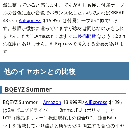
然に整っていると感じます。ですがもしも極力付属ケーブ
ルの音色に近い音色でバランス化したいのであればKBEAR
4833（
AliExpress
$15.99）は付属ケーブルに似ていま
す。被膜が微妙に違っていますが線材は同じなのかもしれ
ません。ただしAmazonではすでに
終売間近
なようで2pin
の在庫はありません。AliExpressで購入する必要がありま
す。
他のイヤホンとの比較
BQEYZ Summer
BQEYZ Summer（
Amazon
13,999円/
AliExpress
$129）
は5層ピエゾドライバー、13mmのPU（ポリマー）と
LCP（液晶ポリマー）振動膜採用の複合DD、独自BAユニ
ットを搭載しており濃さと爽やかさを両立する音色のイヤ