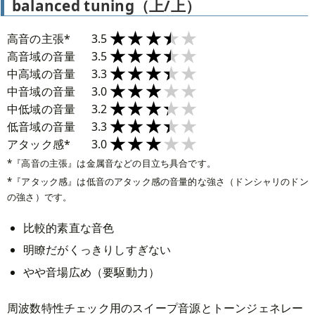
balanced tuning（上/上）
★★★★★
★★★★★
高音の主張*
3.5
★★★★★
★★★★★
高音域の音量
3.5
★★★★★
★★★★★
中高域の音量
3.3
★★★★★
★★★★★
中音域の音量
3.0
★★★★★
★★★★★
中低域の音量
3.2
★★★★★
★★★★★
低音域の音量
3.3
★★★★★
★★★★★
アタック感*
3.0
『高音の主張』は金属音などの目立ち具合です。
『アタック感』は低音のアタック感の音量的な強さ（ドンシャリのドン
の強さ）です。
比較的素直な音色
明瞭だがくっきりしすぎない
やや音場広め（要駆動力）
周波数特性チェック用のスイープ音源とトーンジェネレー