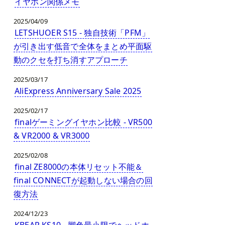
イヤホン関係メモ
2025/04/09
LETSHUOER S15 - 独自技術「PFM」
が引き出す低音で全体をまとめ平面駆
動のクセを打ち消すアプローチ
2025/03/17
AliExpress Anniversary Sale 2025
2025/02/17
finalゲーミングイヤホン比較 - VR500
& VR2000 & VR3000
2025/02/08
final ZE8000の本体リセット不能＆
final CONNECTが起動しない場合の回
復方法
2024/12/23
KBEAR KS10 - 脚色最小限でヘッドホ