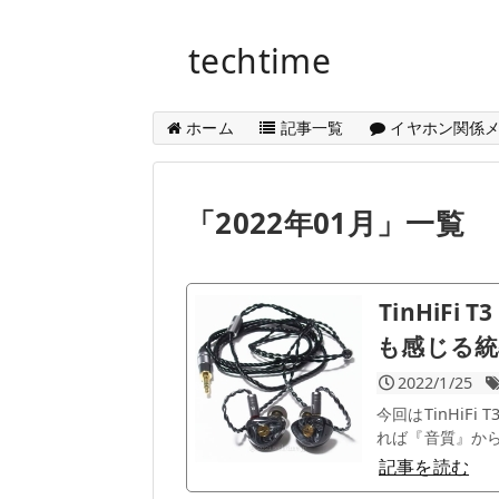
techtime
ホーム
記事一覧
イヤホン関係
「
2022年01月
」
一覧
TinHiFi 
も感じる統
2022/1/25
今回はTinHiF
れば『音質』から
記事を読む