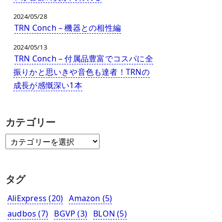
2024/05/28
TRN Conch – 機器との相性編
2024/05/13
TRN Conch – 付属品豊富でコスパに全
振りかと思いきや音色も達者！TRNの
成長が感慨深い1本
カテゴリー
タグ
AliExpress
(20)
Amazon
(5)
audbos
(7)
BGVP
(3)
BLON
(5)