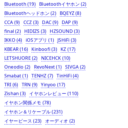
Bluetooth
(19)
Bluetoothイヤホン
(2)
Bluetoothヘッドホン
(2)
BQEYZ
(8)
CCA
(9)
CCZ
(3)
DAC
(9)
DAP
(9)
final
(2)
HIDIZS
(3)
HZSOUND
(3)
IKKO
(4)
iOSアプリ
(1)
JSHiFi
(3)
KBEAR
(16)
Kinboofi
(3)
KZ
(17)
LETSHUORE
(2)
NICEHCK
(10)
Oneodio
(2)
RevoNext
(1)
SIVGA
(2)
Smabat
(1)
TENHZ
(7)
TinHiFi
(4)
TRI
(6)
TRN
(9)
Yinyoo
(17)
Zishan
(3)
イヤホンレビュー
(110)
イヤホン関係メモ
(78)
イヤホン＆リケーブル
(231)
イヤーピース
(23)
オーディオ
(2)