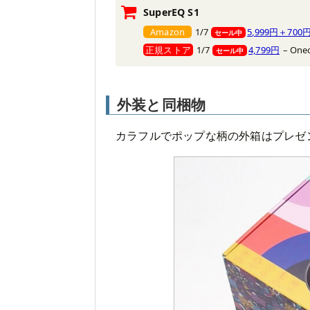
SuperEQ S1
Amazon
1/7
5,999円＋70
セール中
正規ストア
1/7
4,799円
– Oneo
セール中
外装と同梱物
カラフルでポップな柄の外箱はプレゼ