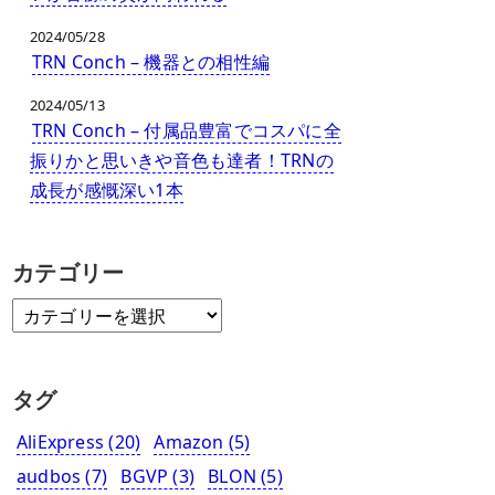
2024/05/28
TRN Conch – 機器との相性編
2024/05/13
TRN Conch – 付属品豊富でコスパに全
振りかと思いきや音色も達者！TRNの
成長が感慨深い1本
カテゴリー
タグ
AliExpress
(20)
Amazon
(5)
audbos
(7)
BGVP
(3)
BLON
(5)