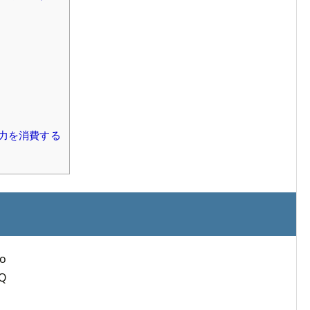
力を消費する
o
Q