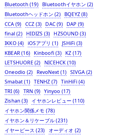
Bluetooth
(19)
Bluetoothイヤホン
(2)
Bluetoothヘッドホン
(2)
BQEYZ
(8)
CCA
(9)
CCZ
(3)
DAC
(9)
DAP
(9)
final
(2)
HIDIZS
(3)
HZSOUND
(3)
IKKO
(4)
iOSアプリ
(1)
JSHiFi
(3)
KBEAR
(16)
Kinboofi
(3)
KZ
(17)
LETSHUORE
(2)
NICEHCK
(10)
Oneodio
(2)
RevoNext
(1)
SIVGA
(2)
Smabat
(1)
TENHZ
(7)
TinHiFi
(4)
TRI
(6)
TRN
(9)
Yinyoo
(17)
Zishan
(3)
イヤホンレビュー
(110)
イヤホン関係メモ
(78)
イヤホン＆リケーブル
(231)
イヤーピース
(23)
オーディオ
(2)