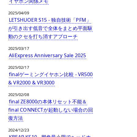
イヤホン関係メモ
2025/04/09
LETSHUOER S15 - 独自技術「PFM」
が引き出す低音で全体をまとめ平面駆
動のクセを打ち消すアプローチ
2025/03/17
AliExpress Anniversary Sale 2025
2025/02/17
finalゲーミングイヤホン比較 - VR500
& VR2000 & VR3000
2025/02/08
final ZE8000の本体リセット不能＆
final CONNECTが起動しない場合の回
復方法
2024/12/23
KBEAR KS10 - 脚色最小限でヘッドホ