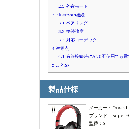
2.5
外音モード
3
Bluetooth接続
3.1
ペアリング
3.2
接続強度
3.3
対応コーデック
4
注意点
4.1
有線接続時にANC不使用でも電
5
まとめ
製品仕様
メーカー：Oneodi
ブランド：SuperE
型番：S1