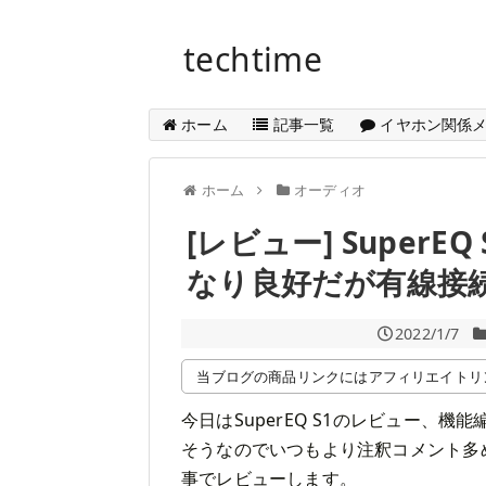
techtime
ホーム
記事一覧
イヤホン関係
ホーム
オーディオ
[レビュー] SuperEQ
なり良好だが有線接
2022/1/7
当ブログの商品リンクにはアフィリエイトリ
今日はSuperEQ S1のレビュー、
そうなのでいつもより注釈コメント多
事でレビューします。