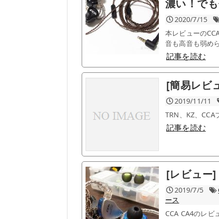
濃い！でも
2020/7/15
本レビューのCC
音も高音も弱められ
記事を読む
[簡易レビュ
2019/11/11
TRN、KZ、C
記事を読む
[レビュー]
2019/7/5
ース
CCA CA4の