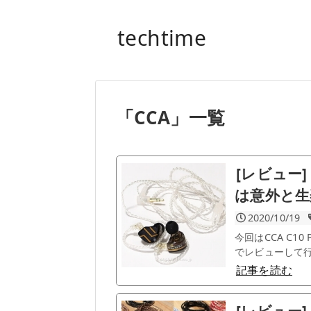
techtime
「
CCA
」
一覧
[レビュー]
は意外と生
2020/10/19
今回はCCA C
でレビューして行
記事を読む
[レビュー]