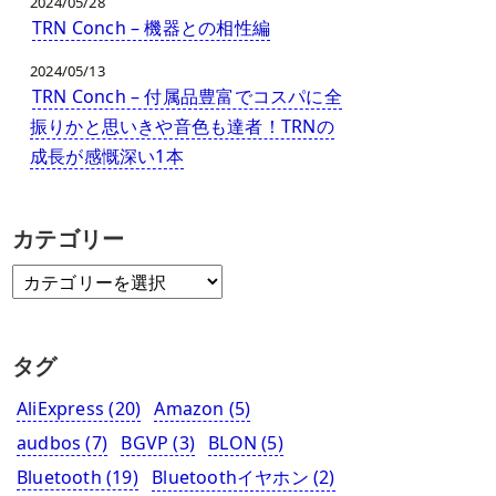
2024/05/28
TRN Conch – 機器との相性編
2024/05/13
TRN Conch – 付属品豊富でコスパに全
振りかと思いきや音色も達者！TRNの
成長が感慨深い1本
カテゴリー
タグ
AliExpress
(20)
Amazon
(5)
audbos
(7)
BGVP
(3)
BLON
(5)
Bluetooth
(19)
Bluetoothイヤホン
(2)