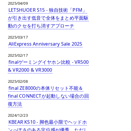
2025/04/09
LETSHUOER S15 - 独自技術「PFM」
が引き出す低音で全体をまとめ平面駆
動のクセを打ち消すアプローチ
2025/03/17
AliExpress Anniversary Sale 2025
2025/02/17
finalゲーミングイヤホン比較 - VR500
& VR2000 & VR3000
2025/02/08
final ZE8000の本体リセット不能＆
final CONNECTが起動しない場合の回
復方法
2024/12/23
KBEAR KS10 - 脚色最小限でヘッドホ
ンっぽさのある定位感が優秀、ただし