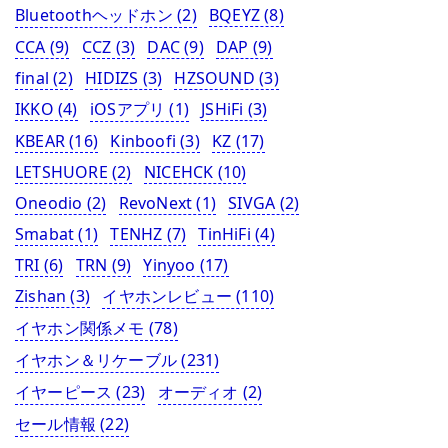
Bluetoothヘッドホン
(2)
BQEYZ
(8)
CCA
(9)
CCZ
(3)
DAC
(9)
DAP
(9)
final
(2)
HIDIZS
(3)
HZSOUND
(3)
IKKO
(4)
iOSアプリ
(1)
JSHiFi
(3)
KBEAR
(16)
Kinboofi
(3)
KZ
(17)
LETSHUORE
(2)
NICEHCK
(10)
Oneodio
(2)
RevoNext
(1)
SIVGA
(2)
Smabat
(1)
TENHZ
(7)
TinHiFi
(4)
TRI
(6)
TRN
(9)
Yinyoo
(17)
Zishan
(3)
イヤホンレビュー
(110)
イヤホン関係メモ
(78)
イヤホン＆リケーブル
(231)
イヤーピース
(23)
オーディオ
(2)
セール情報
(22)