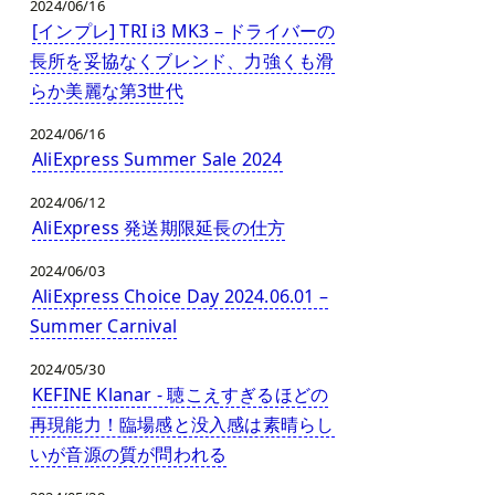
2024/06/16
[インプレ] TRI i3 MK3 – ドライバーの
長所を妥協なくブレンド、力強くも滑
らか美麗な第3世代
2024/06/16
AliExpress Summer Sale 2024
2024/06/12
AliExpress 発送期限延長の仕方
2024/06/03
AliExpress Choice Day 2024.06.01 –
Summer Carnival
2024/05/30
KEFINE Klanar - 聴こえすぎるほどの
再現能力！臨場感と没入感は素晴らし
いが音源の質が問われる