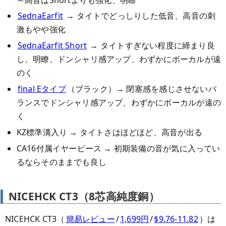
SednaEarfit
→ タイトでどっしりした低音、高音の刺
激もやや強化
SednaEarfit Short
→ タイトすぎない程度に締まり良
し、明瞭、ドンシャリ感アップ、わずかにボーカルが遠
のく
final Eタイプ
（ブラック）→ 閉塞感を感じさせないバ
ランスでドンシャリ感アップ、わずかにボーカルが遠の
く
KZ標準溝入り → タイトさはほどほど、高音が出る
CA16付属イヤーピース → 初期装備の音が気に入ってい
るならそのままでも良し
NICEHCK CT3（8芯高純度銅）
NICEHCK CT3（
簡易レビュー
/
1,699円
/
$9.76-11.82
）は