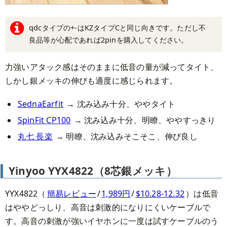
qdcタイプの+-はKZタイプCと同じ向きです。ただし不
良品等が心配であれば2pinを購入してください。
力強いアタック感はそのままに低音の量が減ってタイト、
しかし銀メッキの伸びも適度に感じられます。
SednaEarfit
→ 沈み込み十分、ややタイト
SpinFit CP100
→ 沈み込み十分、明瞭、ややすっきり
丸七 長楽
→ 明瞭、沈み込みそこそこ、伸び良し
Yinyoo YYX4822（8芯銀メッキ）
YYX4822（
簡易レビュー
/
1,989円
/
$10.28-12.32
）は低音
はややどっしり、高音は刺激的になりにくいケーブルで
す。高音の刺激が強いイヤホンに一度は試すケーブルのう