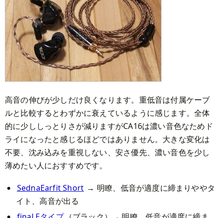
高音の伸びが少しだけ良くなります。重低音は付属ケーブ
ルと比較するとわずかに衰えているように感じます。全体
的に少ししっとりさが減りますがCA16は濃い音色なためド
ライになったと感じるほどではありません。大きな変化は
不要、沈み込みを重視しない、安さ優先、濃い音色を少し
薄めたい人におすすめです。
SednaEarfit Short
→ 明瞭、低音が適度に締まりややタ
イト、高音が出る
final Eタイプ
（ブラック）→ 明瞭、低音が適度に締ま