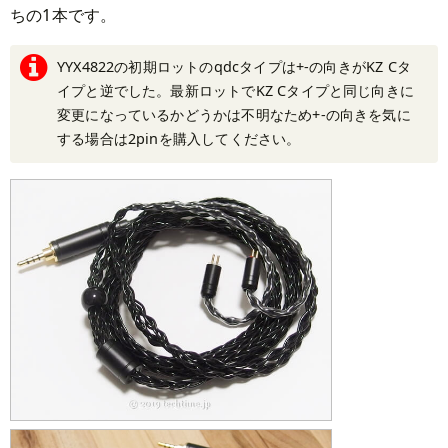
ちの1本です。
YYX4822の初期ロットのqdcタイプは+-の向きがKZ Cタ
イプと逆でした。最新ロットでKZ Cタイプと同じ向きに
変更になっているかどうかは不明なため+-の向きを気に
する場合は2pinを購入してください。