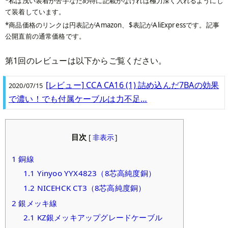
私は浅い装着が苦手なため特に記載がなければ極力深く入れるようにし
て装着しています。
商品価格のリンクは円表記がAmazon、$表記がAliExpressです。記事
公開直前の通常価格です。
第1回のレビューは以下からご覧ください。
[レビュー] CCA CA16 (1) 詰め込んだ7BAの効果
2020/07/15
で濃い！でも付属ケーブルは力不足…
目次
[
非表示
]
1
銅線
1.1
Yinyoo YYX4823（8芯高純度銅）
1.2
NICEHCK CT3（8芯高純度銅）
2
銀メッキ線
2.1
KZ銀メッキアップグレードケーブル