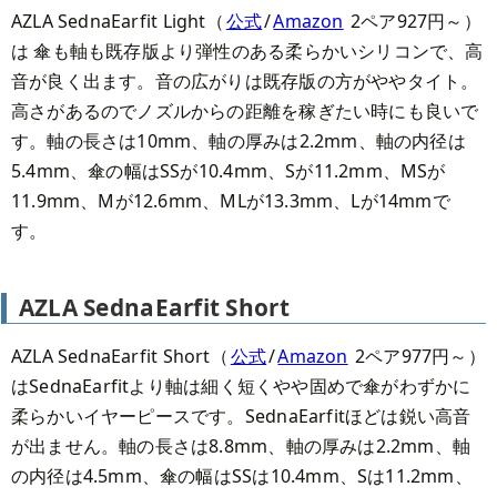
AZLA SednaEarfit Light（
公式
/
Amazon
2ペア927円～）
は 傘も軸も既存版より弾性のある柔らかいシリコンで、高
音が良く出ます。音の広がりは既存版の方がややタイト。
高さがあるのでノズルからの距離を稼ぎたい時にも良いで
す。軸の長さは10mm、軸の厚みは2.2mm、軸の内径は
5.4mm、傘の幅はSSが10.4mm、Sが11.2mm、MSが
11.9mm、Mが12.6mm、MLが13.3mm、Lが14mmで
す。
AZLA SednaEarfit Short
AZLA SednaEarfit Short（
公式
/
Amazon
2ペア977円～）
はSednaEarfitより軸は細く短くやや固めで傘がわずかに
柔らかいイヤーピースです。SednaEarfitほどは鋭い高音
が出ません。軸の長さは8.8mm、軸の厚みは2.2mm、軸
の内径は4.5mm、傘の幅はSSは10.4mm、Sは11.2mm、