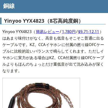
銅線
Yinyoo YYX4823（8芯高純度銅）
Yinyoo YYX4823（
簡易レビュー
/
1,780円
/
$9.71-12.11
）
はあまり味付けがなく、高音も低音もそこそこ普通に出る
ケーブルです。KZ、CCAイヤホンに付属の撚り線OFCケー
ブルに比較的近いバランスで鳴らしてくれます。ただしイ
ヤホンに実力がある場合はKZ、CCA付属撚り線OFCケーブ
ルよりもほんのちょっとだけ重低音が出て沈み込みが深く
なります。