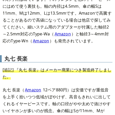
にはめて使う裏技も。軸の内径は4.5mm、傘の幅Sは
11mm、Mは12mm、Lは13.5mmです。Amazonで高騰す
ることがあるので高値になっている場合は他店で探してみ
てください。細いステム用のアダプターが付属した軸径2
～2.5mm対応のType-Wa（
Amazon
）と軸径3～4mm対
応のType-Wn（
Amazon
）も発売されています。
丸七 長楽
[追記] 『丸七 長楽』はメーカー廃業につき製造終了しまし
た。
丸七 長楽（
Amazon
12ペア880円）は安価ですが重低音
を上手く拾いつつ低域がぼやけず、高音もきれいに出して
くれるイヤーピースです。軸の口径がやや太めで抜けやす
いイヤホンが多いのが残念。傘の幅はSが11mm、Mが