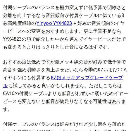
付属ケーブルのバランスを極力変えずに低予算で明瞭さと
分離を向上するなら音質傾向が付属ケーブルに似ている8
芯高純度銅線の
Yinyoo YYX4823
＋好みの音質傾向のイヤ
ーピースへの変更をおすすめします。更に予算不足なら
YYX4823の項で紹介した中から選んでイヤーピースだけで
も変えるとよりはっきりとした音になるはずです。
おすすめ度は低めですが銀メッキ線の音が好みで低予算で
高音を強め明瞭さを向上させたいなら今季のKZおよびCCA
イヤホンにも付属する
KZ銀メッキアップグレードケーブ
ル
も試してみると良いかもしれません。ただしこちらは
CA16の付属ケーブルよりも低音がわずかに弱いためイヤー
ピースを変えないと低音が物足りなくなる可能性はありま
す。
付属ケーブルのバランスは好みだけれど少し濃さを薄めた