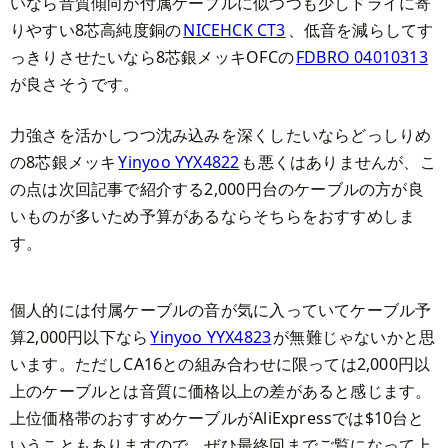
いなら音質傾向が付属ケーブルに似つつも少しドライに寄
りやすい8芯高純度銅の
NICEHCK CT3
、低音を減らしてす
っきりさせたいなら8芯銀メッキOFCの
FDBRO 04010313
が良さそうです。
力強さを活かしつつ沈み込みを深くしたいならどっしりめ
の8芯銀メッキ
Yinyoo YYX4822
も悪くはありませんが、こ
の点は次回記事で紹介する2,000円台のケーブルの方が良
いものが多いため予算があるならそちらをおすすめしま
す。
個人的には付属ケーブルの音が気に入っていてケーブル予
算2,000円以下なら
Yinyoo YYX4823
が無難じゃないかと思
います。ただしCA16との組み合わせに限っては2,000円以
上のケーブルとは音質に価格以上の差があると感じます。
上位価格帯のおすすめケーブルがAliExpressでは$10台と
いうこともありますので、ぜひ最終回までご覧になって上