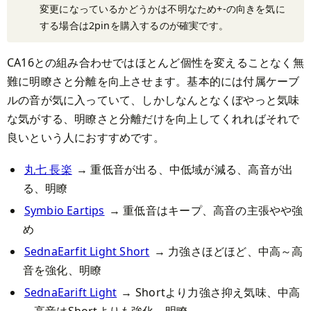
変更になっているかどうかは不明なため+-の向きを気に
する場合は2pinを購入するのが確実です。
CA16との組み合わせではほとんど個性を変えることなく無
難に明瞭さと分離を向上させます。基本的には付属ケーブ
ルの音が気に入っていて、しかしなんとなくぼやっと気味
な気がする、明瞭さと分離だけを向上してくれればそれで
良いという人におすすめです。
丸七 長楽
→ 重低音が出る、中低域が減る、高音が出
る、明瞭
Symbio Eartips
→ 重低音はキープ、高音の主張やや強
め
SednaEarfit Light Short
→ 力強さほどほど、中高～高
音を強化、明瞭
SednaEarift Light
→ Shortより力強さ抑え気味、中高
～高音はShortよりも強化、明瞭