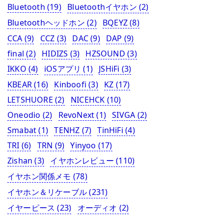
Bluetooth
(19)
Bluetoothイヤホン
(2)
Bluetoothヘッドホン
(2)
BQEYZ
(8)
CCA
(9)
CCZ
(3)
DAC
(9)
DAP
(9)
final
(2)
HIDIZS
(3)
HZSOUND
(3)
IKKO
(4)
iOSアプリ
(1)
JSHiFi
(3)
KBEAR
(16)
Kinboofi
(3)
KZ
(17)
LETSHUORE
(2)
NICEHCK
(10)
Oneodio
(2)
RevoNext
(1)
SIVGA
(2)
Smabat
(1)
TENHZ
(7)
TinHiFi
(4)
TRI
(6)
TRN
(9)
Yinyoo
(17)
Zishan
(3)
イヤホンレビュー
(110)
イヤホン関係メモ
(78)
イヤホン＆リケーブル
(231)
イヤーピース
(23)
オーディオ
(2)