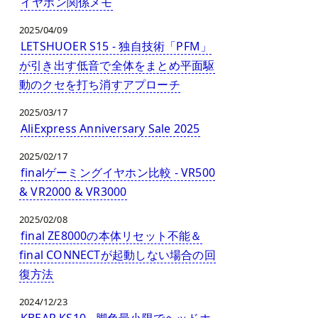
イヤホン関係メモ
2025/04/09
LETSHUOER S15 - 独自技術「PFM」
が引き出す低音で全体をまとめ平面駆
動のクセを打ち消すアプローチ
2025/03/17
AliExpress Anniversary Sale 2025
2025/02/17
finalゲーミングイヤホン比較 - VR500
& VR2000 & VR3000
2025/02/08
final ZE8000の本体リセット不能＆
final CONNECTが起動しない場合の回
復方法
2024/12/23
KBEAR KS10 - 脚色最小限でヘッドホ