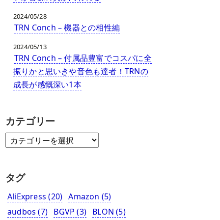
2024/05/28
TRN Conch – 機器との相性編
2024/05/13
TRN Conch – 付属品豊富でコスパに全
振りかと思いきや音色も達者！TRNの
成長が感慨深い1本
カテゴリー
タグ
AliExpress
(20)
Amazon
(5)
audbos
(7)
BGVP
(3)
BLON
(5)