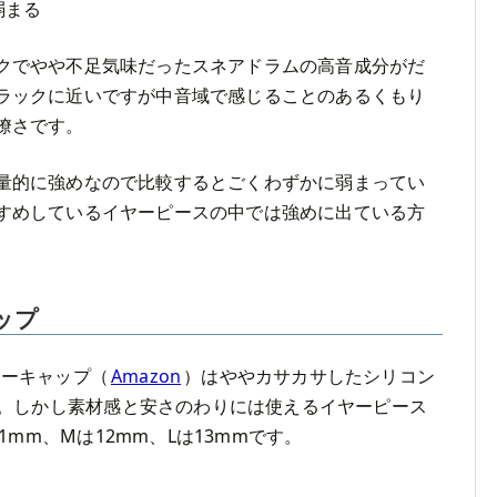
弱まる
クでやや不足気味だったスネアドラムの高音成分がだ
ラックに近いですが中音域で感じることのあるくもり
瞭さです。
量的に強めなので比較するとごくわずかに弱まってい
すめしているイヤーピースの中では強めに出ている方
ップ
イヤーキャップ（
Amazon
）はややカサカサしたシリコン
。しかし素材感と安さのわりには使えるイヤーピース
1mm、Mは12mm、Lは13mmです。