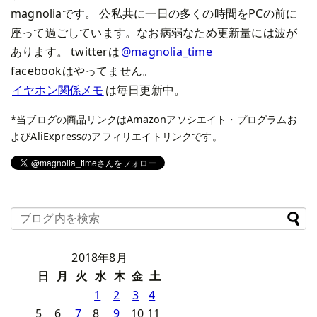
magnoliaです。 公私共に一日の多くの時間をPCの前に
座って過ごしています。なお病弱なため更新量には波が
あります。 twitterは
@magnolia_time
facebookはやってません。
イヤホン関係メモ
は毎日更新中。
*当ブログの商品リンクはAmazonアソシエイト・プログラムお
よびAliExpressのアフィリエイトリンクです。
2018年8月
日
月
火
水
木
金
土
1
2
3
4
5
6
7
8
9
10
11