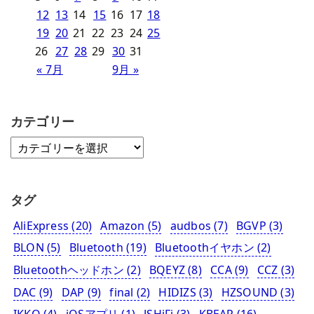
12
13
14
15
16
17
18
19
20
21
22
23
24
25
26
27
28
29
30
31
« 7月
9月 »
カテゴリー
タグ
AliExpress
(20)
Amazon
(5)
audbos
(7)
BGVP
(3)
BLON
(5)
Bluetooth
(19)
Bluetoothイヤホン
(2)
Bluetoothヘッドホン
(2)
BQEYZ
(8)
CCA
(9)
CCZ
(3)
DAC
(9)
DAP
(9)
final
(2)
HIDIZS
(3)
HZSOUND
(3)
IKKO
(4)
iOSアプリ
(1)
JSHiFi
(3)
KBEAR
(16)