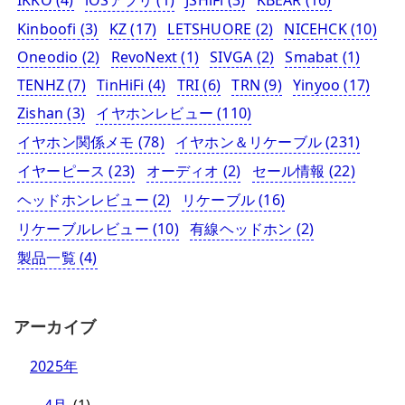
Kinboofi
(3)
KZ
(17)
LETSHUORE
(2)
NICEHCK
(10)
Oneodio
(2)
RevoNext
(1)
SIVGA
(2)
Smabat
(1)
TENHZ
(7)
TinHiFi
(4)
TRI
(6)
TRN
(9)
Yinyoo
(17)
Zishan
(3)
イヤホンレビュー
(110)
イヤホン関係メモ
(78)
イヤホン＆リケーブル
(231)
イヤーピース
(23)
オーディオ
(2)
セール情報
(22)
ヘッドホンレビュー
(2)
リケーブル
(16)
リケーブルレビュー
(10)
有線ヘッドホン
(2)
製品一覧
(4)
アーカイブ
2025年
4月
(1)