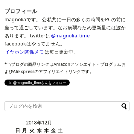
プロフィール
magnoliaです。 公私共に一日の多くの時間をPCの前に
座って過ごしています。なお病弱なため更新量には波が
あります。 twitterは
@magnolia_time
facebookはやってません。
イヤホン関係メモ
は毎日更新中。
*当ブログの商品リンクはAmazonアソシエイト・プログラムお
よびAliExpressのアフィリエイトリンクです。
2018年12月
日
月
火
水
木
金
土