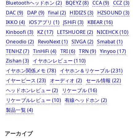
Bluetoothヘッドホン
(2)
BQEYZ
(8)
CCA
(9)
CCZ
(3)
DAC
(9)
DAP
(9)
final
(2)
HIDIZS
(3)
HZSOUND
(3)
IKKO
(4)
iOSアプリ
(1)
JSHiFi
(3)
KBEAR
(16)
Kinboofi
(3)
KZ
(17)
LETSHUORE
(2)
NICEHCK
(10)
Oneodio
(2)
RevoNext
(1)
SIVGA
(2)
Smabat
(1)
TENHZ
(7)
TinHiFi
(4)
TRI
(6)
TRN
(9)
Yinyoo
(17)
Zishan
(3)
イヤホンレビュー
(110)
イヤホン関係メモ
(78)
イヤホン＆リケーブル
(231)
イヤーピース
(23)
オーディオ
(2)
セール情報
(22)
ヘッドホンレビュー
(2)
リケーブル
(16)
リケーブルレビュー
(10)
有線ヘッドホン
(2)
製品一覧
(4)
アーカイブ