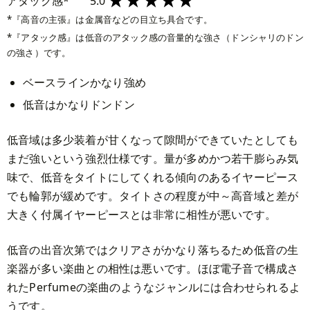
アタック感*
5.0
『高音の主張』は金属音などの目立ち具合です。
『アタック感』は低音のアタック感の音量的な強さ（ドンシャリのドン
の強さ）です。
ベースラインかなり強め
低音はかなりドンドン
低音域は多少装着が甘くなって隙間ができていたとしても
まだ強いという強烈仕様です。量が多めかつ若干膨らみ気
味で、低音をタイトにしてくれる傾向のあるイヤーピース
でも輪郭が緩めです。タイトさの程度が中～高音域と差が
大きく付属イヤーピースとは非常に相性が悪いです。
低音の出音次第ではクリアさがかなり落ちるため低音の生
楽器が多い楽曲との相性は悪いです。ほぼ電子音で構成さ
れたPerfumeの楽曲のようなジャンルには合わせられるよ
うです。