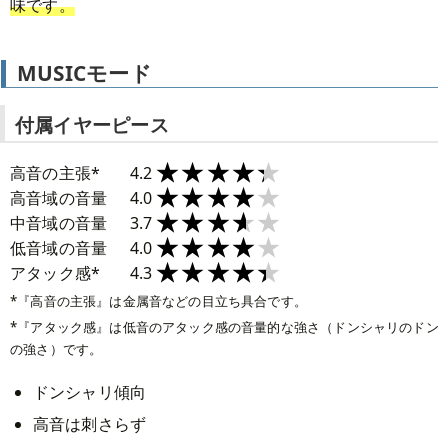
味です。
MUSICモード
付属イヤーピース
★★★★★
★★★★★
高音の主張*
4.2
★★★★★
★★★★★
高音域の音量
4.0
★★★★★
★★★★★
中音域の音量
3.7
★★★★★
★★★★★
低音域の音量
4.0
★★★★★
★★★★★
アタック感*
4.3
『高音の主張』は金属音などの目立ち具合です。
『アタック感』は低音のアタック感の音量的な強さ（ドンシャリのドン
の強さ）です。
ドンシャリ傾向
高音は刺さらず