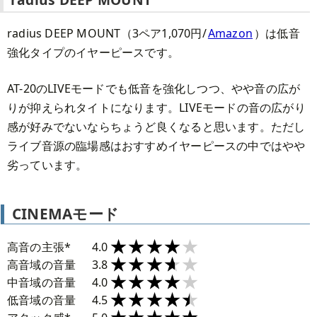
radius DEEP MOUNT（3ペア1,070円/
Amazon
）は低音
強化タイプのイヤーピースです。
AT-20のLIVEモードでも低音を強化しつつ、やや音の広が
りが抑えられタイトになります。LIVEモードの音の広がり
感が好みでないならちょうど良くなると思います。ただし
ライブ音源の臨場感はおすすめイヤーピースの中ではやや
劣っています。
CINEMAモード
★★★★★
★★★★★
高音の主張*
4.0
★★★★★
★★★★★
高音域の音量
3.8
★★★★★
★★★★★
中音域の音量
4.0
★★★★★
★★★★★
低音域の音量
4.5
★★★★★
★★★★★