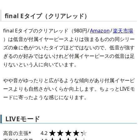
final Eタイプ（クリアレッド）
final Eタイプのクリアレッド（980円/
Amazon
/
楽天市場
）は低音が付属イヤーピースよりは強まるものの同シリー
ズの傘に色がついたタイプほどではないので、低音が強す
ぎるのが好みではないけれど付属イヤーピースの低音は足
りないという人に向いています。
やや音がゆったりと広がるような傾向があり付属イヤーピ
ースよりも自然さがいくらか向上します。ちょっとLIVEモ
ードに寄ったような感じになります。
LIVEモード
★★★★★
★★★★★
高音の主張*
4.2