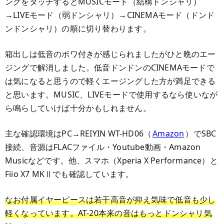
ングをタッチするとMUSICモード（結構ドンシャリ）
→LIVEモード（弱ドンシャリ）→CINEMAモード（ドンド
ンドンシャリ）の順に切り替わります。
箱出しは低音のボワ付きが感じられましたがひと晩のエー
ジングで解消しました。低音ドンドンのCINEMAモードで
は気になると思うので軽くエージングした方が満足できる
と思います。MUSIC、LIVEモードで使用するなら使いなが
ら鳴らしていけば十分かもしれません。
主な確認環境はPC→REIYIN WT-HD06（
Amazon
）でSBC
接続、音源はFLACファイル・Youtube動画・Amazon
Musicなどです。他、スマホ（Xperia X Performance）と
Fiio X7 MKⅡでも確認しています。
なお付属イヤーピースは若干高音が抑え気味で低音も少し
軽くなっています。AT-20本来の音はもっとドンシャリ気