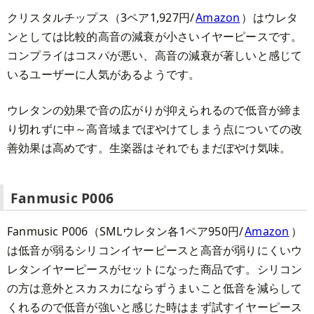
クリスタルチップス（3ペア1,927円/
Amazon
）はウレタ
ンとしては比較的高音の減衰が小さいイヤーピースです。
コンプライはコスパが悪い、高音の減衰が著しいと感じて
いるユーザーに人気があるようです。
ウレタンの効果で音の広がりが抑えられるので低音が締ま
り切れずに中～高音域までぼやけてしまう点についての改
善効果は高めです。生楽器はそれでもまだぼやけ気味。
Fanmusic P006
Fanmusic P006（SMLウレタン各1ペア950円/
Amazon
）
は低音が弱るシリコンイヤーピースと高音が弱りにくいウ
レタンイヤーピースがセットになった商品です。シリコン
の方は意外とスカスカにならずうまいこと低音を減らして
くれるので低音が強いと感じた時はまず試すイヤーピース