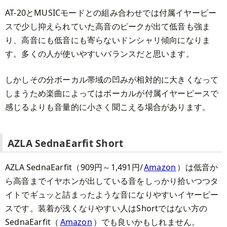
AT-20とMUSICモードとの組み合わせでは付属イヤーピー
スで少し抑えられていた高音のピークが出て低音も強ま
り、高音にも低音にも寄らないドンシャリ傾向になりま
す。多くの人が使いやすいバランスだと思います。
しかしその分ボーカル帯域の凹みが相対的に大きくなって
しまうため楽曲によってはボーカルが付属イヤーピースで
感じるよりも音量的に小さく聞こえる場合があります。
AZLA SednaEarfit Short
AZLA SednaEarfit（909円～1,491円/
Amazon
）は低音か
ら高音までイヤホンが出している音をしっかり拾いつつタ
イトでギュッと詰まったような音になりやすいイヤーピー
スです。装着が浅くなりやすい人はShortではない方の
SednaEarfit（
Amazon
）でも良いかもしれません。