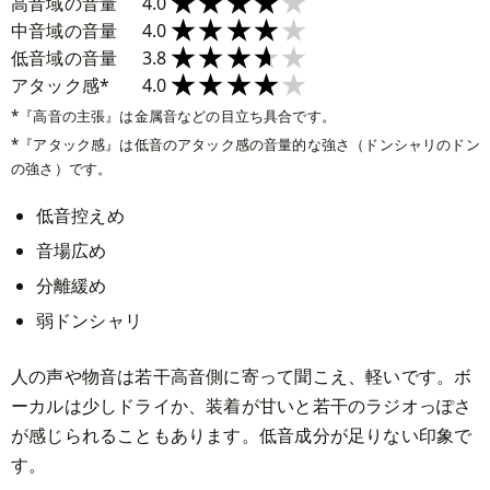
★★★★★
★★★★★
高音域の音量
4.0
★★★★★
★★★★★
中音域の音量
4.0
★★★★★
★★★★★
低音域の音量
3.8
★★★★★
★★★★★
アタック感*
4.0
『高音の主張』は金属音などの目立ち具合です。
『アタック感』は低音のアタック感の音量的な強さ（ドンシャリのドン
の強さ）です。
低音控えめ
音場広め
分離緩め
弱ドンシャリ
人の声や物音は若干高音側に寄って聞こえ、軽いです。ボ
ーカルは少しドライか、装着が甘いと若干のラジオっぽさ
が感じられることもあります。低音成分が足りない印象で
す。