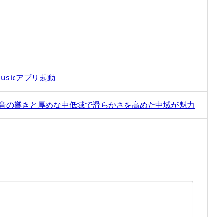
 Musicアプリ起動
ean" - 低音の響きと厚めな中低域で滑らかさを高めた中域が魅力
。