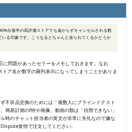
から、90%台後半の高評価ストアでも遠からずキャンセルされる数
ている印象です。こうなるとちゃんと送られてくるかどうか
応に問題があったセラーをメモしておきます。なお
で稀にストア名が数字の羅列表示になってしまうことがありま
らず不良品交換のためには「複数人にブラインドテスト
。簡易計測のf特や画像、動画の類は「信用できない」
ブル時のチャット担当者の英文が非常に失礼なので嫌な
ispute覚悟で注文してください。