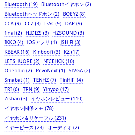
Bluetooth
(19)
Bluetoothイヤホン
(2)
Bluetoothヘッドホン
(2)
BQEYZ
(8)
CCA
(9)
CCZ
(3)
DAC
(9)
DAP
(9)
final
(2)
HIDIZS
(3)
HZSOUND
(3)
IKKO
(4)
iOSアプリ
(1)
JSHiFi
(3)
KBEAR
(16)
Kinboofi
(3)
KZ
(17)
LETSHUORE
(2)
NICEHCK
(10)
Oneodio
(2)
RevoNext
(1)
SIVGA
(2)
Smabat
(1)
TENHZ
(7)
TinHiFi
(4)
TRI
(6)
TRN
(9)
Yinyoo
(17)
Zishan
(3)
イヤホンレビュー
(110)
イヤホン関係メモ
(78)
イヤホン＆リケーブル
(231)
イヤーピース
(23)
オーディオ
(2)