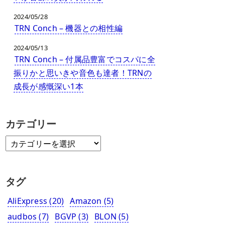
2024/05/28
TRN Conch – 機器との相性編
2024/05/13
TRN Conch – 付属品豊富でコスパに全
振りかと思いきや音色も達者！TRNの
成長が感慨深い1本
カテゴリー
タグ
AliExpress
(20)
Amazon
(5)
audbos
(7)
BGVP
(3)
BLON
(5)