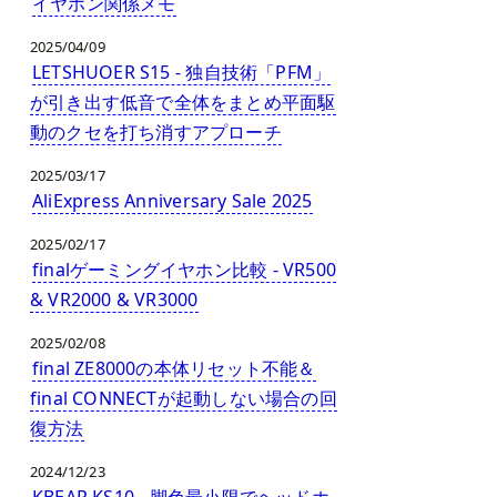
イヤホン関係メモ
2025/04/09
LETSHUOER S15 - 独自技術「PFM」
が引き出す低音で全体をまとめ平面駆
動のクセを打ち消すアプローチ
2025/03/17
AliExpress Anniversary Sale 2025
2025/02/17
finalゲーミングイヤホン比較 - VR500
& VR2000 & VR3000
2025/02/08
final ZE8000の本体リセット不能＆
final CONNECTが起動しない場合の回
復方法
2024/12/23
KBEAR KS10 - 脚色最小限でヘッドホ