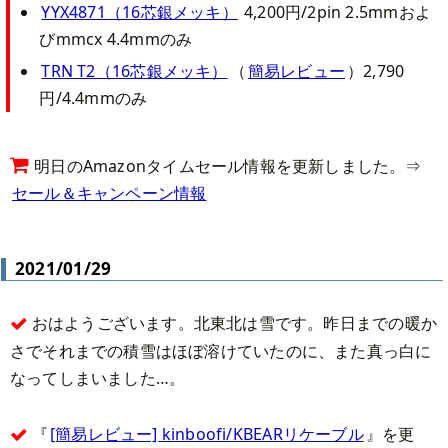
YYX4871（16芯銀メッキ）
4,200円/2pin 2.5mmおよ
びmmcx 4.4mmのみ
TRN T2（16芯銀メッキ）
（
簡易レビュー
）2,790
円/4.4mmのみ
明日のAmazonタイムセール情報を更新しました。⇒
セール＆キャンペーン情報
2021/01/29
おはようございます。北東北は雪です。昨日までの暖か
さでそれまでの積雪はほぼ溶けていたのに、また真っ白に
なってしまいました…。
『
[簡易レビュー] kinboofi/KBEARリケーブル
』を更