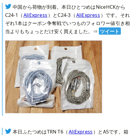
中国から荷物が到着。本日ひとつめはNiceHCKから
C24-1（
AliExpress
）とC24-3（
AliExpress
）です。それ
ぞれ1本はクーポン争奪戦でいつものフォロワー値引き相
当よりもちょっとだけ安く買えました。
⇒
ツイート
本日ふたつめはTRN T6（
AliExpress
）とA5です。箱