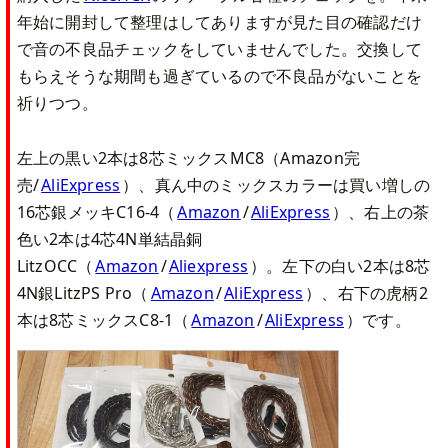
年始に開封して整理はしてありますが見た目の確認だけ
で音の不良品チェックをしていませんでした。交換して
もらえそうな期間も過ぎているので不良品がないことを
祈りつつ。
左上の黒い2本は8芯ミックスMC8（Amazon完
売/
AliExpress
）、真ん中のミックスカラーは買い増しの
16芯銀メッキC16-4（
Amazon
/
AliExpress
）、右上の茶
色い2本は4芯4N単結晶銅
LitzOCC（
Amazon
/
Aliexpress
）。左下の白い2本は8芯
4N銀LitzPS Pro（
Amazon
/
AliExpress
）、右下の虎柄2
本は8芯ミックスC8-1（
Amazon
/
AliExpress
）です。