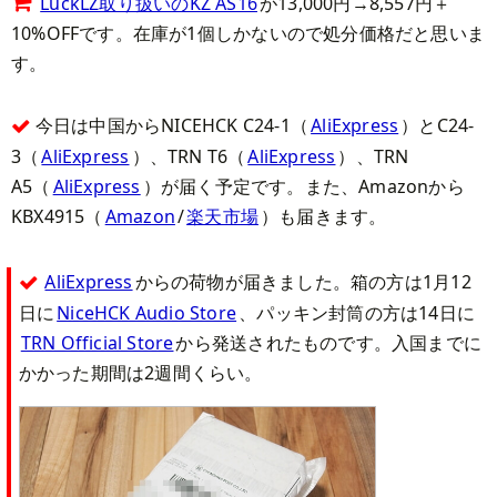
LuckLZ取り扱いのKZ AS16
が13,000円→8,557円＋
10%OFFです。在庫が1個しかないので処分価格だと思いま
す。
今日は中国からNICEHCK C24-1（
AliExpress
）とC24-
3（
AliExpress
）、TRN T6（
AliExpress
）、TRN
A5（
AliExpress
）が届く予定です。また、Amazonから
KBX4915（
Amazon
/
楽天市場
）も届きます。
AliExpress
からの荷物が届きました。箱の方は1月12
日に
NiceHCK Audio Store
、パッキン封筒の方は14日に
TRN Official Store
から発送されたものです。入国までに
かかった期間は2週間くらい。