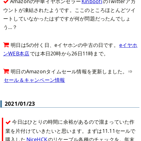
Amazonの中華イヤホンセラー
Kinboofi
のTwitterアカ
ウントが凍結されたようです。ここのところほとんどツイ
ートしていなかったはずですが何が問題だったんでしょ
う…？
明日は5の付く日、eイヤホンの中古の日です。
eイヤホ
ンWEB本店
では本日20時から26日11時まで。
明日のAmazonタイムセール情報を更新しました。⇒
セール＆キャンペーン情報
2021/01/23
今日はひとりの時間に余裕があるので溜まっていた作
業を片付けていきたいと思います。まずは11.11セールで
購入した
NiceHCK
のリケーブル各種のチェックを。年末