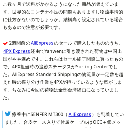
こ数ヶ月で送料がかかるようになった商品が増えていま
す。世界的なコンテナ不足の問題もありますし物流事情的
に仕方がないのでしょうか。結構高く設定されている場合
もあるので注意が必要です。
2週間前の
AliExpress
のセールで購入したもののうち、
4PX Express
経由でYanwenに引き渡された荷物は中国出
国がやや遅めです。これらはセール終了間際に買ったもの
で、4PX担当時の追跡ステータスがSorting Centerでし
た。AliExpress Standerd Shippingの物流量が一定数を超
えた時の振り分け作業を4PXが担っているような気がしま
す。ちなみに今回の荷物は全部台湾経由になっていまし
た。
療養中にSENFER MT300（
AliExpress
）も到着してい
ました。合皮ケース入りで付属ケーブルはOCC＋銀メッ