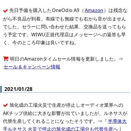
先日予備を購入したOneOdio A9（
Amazon
）は残念な
がら不良品が到着。有線でも無線でも右から音が出ません
でした。セラーに問い合わせた結果、交換品を送ってもら
う予定です。WIWU正規代理店はメッセージへの返答も早
く、今のところ印象は良いですね。
明日のAmazonタイムセール情報を更新しました。⇒
セール＆キャンペーン情報
2021/01/28
旭化成の工場火災で生産が停止しオーディオ業界への
AKチップ供給に大きな影響が出ていましたが、ルネサスが
代替生産してくれることになったそうです。⇒『
半導体大
手ルネサス 火災で停止の旭化成の工場分も代替生産へ |