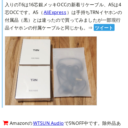
入りのT6は16芯銀メッキOCCの新着リケーブル、A5は4
芯OCCです。A5（
AliExpress
）は手持ちTRNイヤホンの
付属品（黒）とは違ったので買ってみましたが一部現行
品イヤホンの付属ケーブルと同じかも。
⇒
ツイート
Amazonの
WTSUN Audio
で5%OFF中です。除外品あ