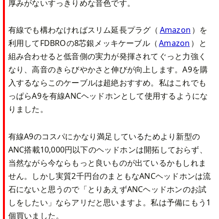
厚みがないすっきりめな音色です。
有線でも構わなければスリム延長プラグ（
Amazon
）を
利用してFDBROの8芯銀メッキケーブル（
Amazon
）と
組み合わせると低音側の実力が発揮されてぐっと力強く
なり、高音のきらびやかさと伸びが向上します。A9を購
入するならこのケーブルは超絶おすすめ。私はこれでも
っぱらA9を有線ANCヘッドホンとして使用するようにな
りました。
有線A9のコスパにかなり満足しているためより新型の
ANC搭載10,000円以下のヘッドホンは開拓しておらず、
当然ながら今ならもっと良いものが出ているかもしれま
せん。しかし実質2千円台のまともなANCヘッドホンは流
石にないと思うので「とりあえずANCヘッドホンのお試
しをしたい」ならアリだと思いますよ。私は予備にもう1
個買いました。