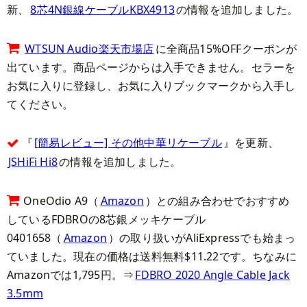
新、
8芯4N銀線ケーブルKBX4913
の情報を追加しました。
WTSUN Audio楽天市場店
に全商品15%OFFクーポンが
出ています。商品ページからは入手できません。セラーを
お気に入りに登録し、お気に入りブックマークから入手し
てください。
『
[簡易レビュー] その他中華リケーブル
』を更新、
JSHiFi Hi8
の情報を追加しました。
OneOdio A9（
Amazon
）との組み合わせでおすすめ
しているFDBROの8芯銀メッキケーブル
0401658（
Amazon
）の取り扱いがAliExpressでも始まっ
ていました。現在の価格は送料無料$11.22です。ちなみに
Amazonでは1,795円。⇒
FDBRO 2020 Angle Cable Jack
3.5mm