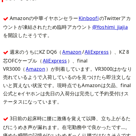
Amazonの中華イヤホンセラー
Kinboofi
のTwitterアカ
ウントが凍結されたため臨時アカウント
@Yoshimi_jiajia
を開設したそうです。
週末のうちにKZ DQ6（
Amazon
/
AliExpress
）、KZ 8
芯OFCケーブル（
AliExpress
）、final
VR3000（
Amazon
）が到着しています。VR3000はかなり
売れているようで入荷しているのを見つけたら即注文しな
いと買えない状況です。現時点でもAmazonは欠品、final
公式とeイヤホンは先日の入荷分は完売して予約受付けス
テータスになっています。
3日前の起床時に腰に激痛を覚えて以降、立ち上がるた
びにうめき声が漏れます。在宅勤務中で良かったです…。
痛めた瞬間の記憶がないためぎっくり腰ではなさそうです