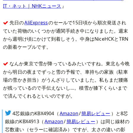
IT・ネット | NHKニュース
』
先日の
AliExpress
のセールで15日頃から順次発送され
ていた荷物のいくつかが通関手続き中になりました。週末
から週明け頃にかけて到着しそう。中身はNiceHCKとTRN
の新着ケーブルです。
なんか東京で雪が降っているみたいですね。東北も今晩
から明日の夜までずっと雪の予報で、車持ちの家族（駐車
場の雪かき担当）がうんざりしていました。私もまだ腰痛
が残っているので手伝えないし…。積雪が膝下くらいまで
で済んでくれるといいのですが。
4芯銀線のKBX4904（
Amazon
/
簡易レビュー
）と8芯
銀線のKBX4913（
Amazon
/
簡易レビュー
）は同じ線材の
芯数違い（セラーに確認済み）ですが、太さの違いの影